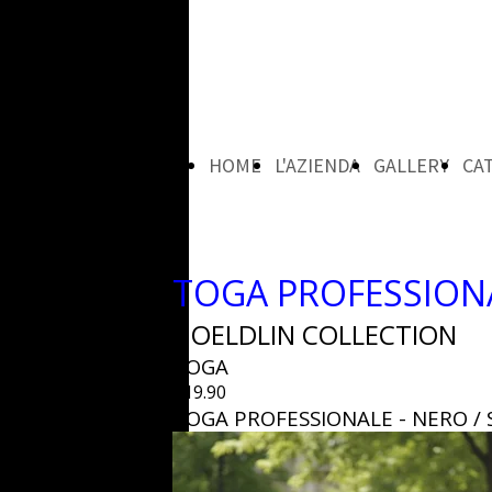
HOME
L'AZIENDA
GALLERY
CA
PAGE
TOGA PROFESSION
GOELDLIN COLLECTION
TOGA
€19.90
TOGA PROFESSIONALE - NERO / 