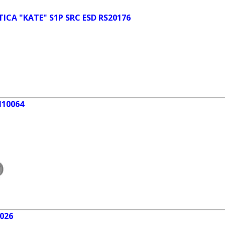
STICA "KATE" S1P SRC ESD RS20176
N10064
0026