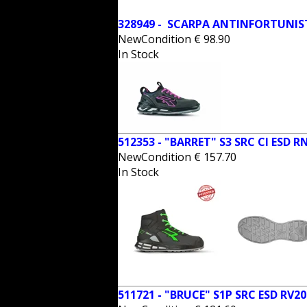
328949 - SCARPA ANTINFORTUNI
NewCondition
€
98.90
In Stock
512353 - "BARRET" S3 SRC CI ESD R
NewCondition
€
157.70
In Stock
511721 - "BRUCE" S1P SRC ESD RV2